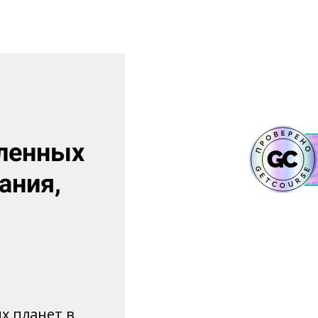
бленных
ания,
х планет в