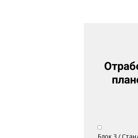
Отрабо
план
Блок 3 / Ста